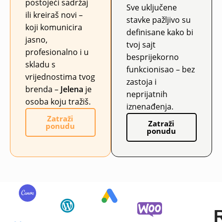
postojeći sadržaj
Sve uključene
ili kreiraš novi –
stavke pažljivo su
koji komunicira
definisane kako bi
jasno,
tvoj sajt
profesionalno i u
besprijekorno
skladu s
funkcionisao – bez
vrijednostima tvog
zastoja i
brenda –
Jelena
je
neprijatnih
osoba koju tražiš.
iznenađenja.
Zatraži
Zatraži
ponudu
ponudu