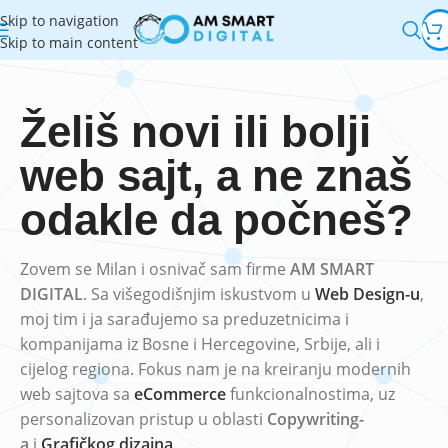
Skip to navigation
Skip to main content
Želiš novi ili bolji
web sajt, a ne znaš
odakle da počneš?
Zovem se Milan i osnivač sam firme
AM SMART
DIGITAL
. Sa višegodišnjim iskustvom u
Web Design-u
,
moj tim i ja sarađujemo sa preduzetnicima i
kompanijama iz Bosne i Hercegovine, Srbije, ali i
cijelog regiona. Fokus nam je na kreiranju modernih
web sajtova sa
eCommerce
funkcionalnostima, uz
personalizovan pristup u oblasti
Copywriting-
a
i
Grafičkog dizajna
.