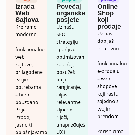
Izrada
Povećaj
Online
Web
organske
Shop
Sajtova
posjete
koji
prodaje
Kreiramo
Uz našu
Uz nas
moderne
SEO
dobijaš
i
strategiju
intuitivnu
funkcionalne
i pažljivo
i
web
optimizovan
funkcionalnu
sajtove,
sadržaj,
e-prodaju
prilagođene
postižeš
– web
tvojim
bolje
shopove
potrebama
rangiranje,
koji rastu
– brzo i
ciljaš
zajedno s
pouzdano.
relevantne
tvojim
Prije
ključne
brendom
izrade,
riječi,
i
jasno ti
unapređuješ
korisnicima
objašnjavamo
UX i