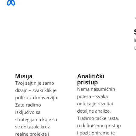
I
Misija
Analitički
pristup
Tvoj sajt nije samo
Nema nasumičnih
dizajn – svaki klik je
poteza – svaka
prilika za konverziju.
odluka je rezultat
Zato radimo
detaljne analize.
isključivo sa
Tražimo tačke rasta,
strategijama koje su
redefinišemo pristup
se dokazale kroz
i pozicioniramo te
realne projekte i