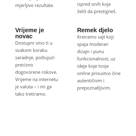
ispred onih koje
mjerljive rezultate.
želiš da prestigneš.
Vrijeme je
Remek djelo
novac
Kreiramo sajt koji
Dostupni smo ti u
spaja moderan
svakom koraku
dizajn i punu
saradnje, poštujući
funkcionalnost, uz
precizno
ideje koje tvoje
dogovorene rokove.
online prisustvo čine
Vrijeme na internetu
autentičnim i
je valuta – i mi ga
prepoznatljivim.
tako tretiramo.