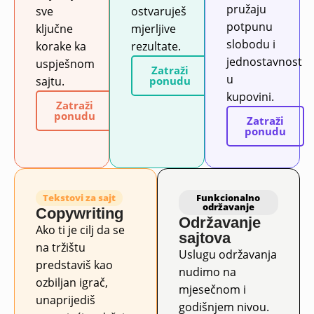
pružaju
sve
ostvaruješ
potpunu
ključne
mjerljive
slobodu i
korake ka
rezultate.
jednostavnost
uspješnom
Zatraži
u
sajtu.
ponudu
kupovini.
Zatraži
ponudu
Zatraži
ponudu
Tekstovi za sajt
Funkcionalno
održavanje
Copywriting
Održavanje
Ako ti je cilj da se
sajtova
na tržištu
Uslugu održavanja
predstaviš kao
nudimo na
ozbiljan igrač,
mjesečnom i
unaprijediš
godišnjem nivou.