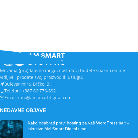
Mi vama (pro)dajemo mogućnost da vi budete snažno online
vidljivi i prodate svoj proizvod ili uslugu.
Bulevar mira, Brčko, BiH
Telefon: +387 66 776-892
Email: info@amsmartdigital.com
NEDAVNE OBJAVE
Kako odabrati pravi hosting za vaš WordPress sajt –
iskustvo AM Smart Digital tima