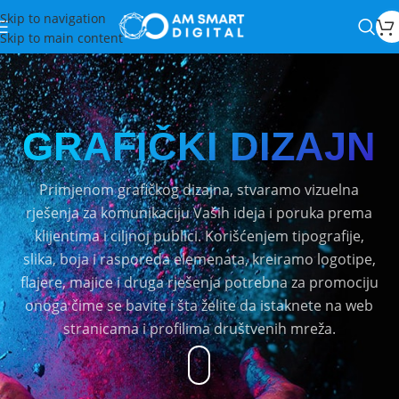
Skip to navigation
Skip to main content
GRAFIČKI DIZAJN
Primjenom grafičkog dizajna, stvaramo vizuelna
rješenja za komunikaciju Vaših ideja i poruka prema
klijentima i ciljnoj publici. Korišćenjem tipografije,
slika, boja i rasporeda elemenata, kreiramo logotipe,
flajere, majice i druga rješenja potrebna za promociju
onoga čime se bavite i šta želite da istaknete na web
stranicama i profilima društvenih mreža.