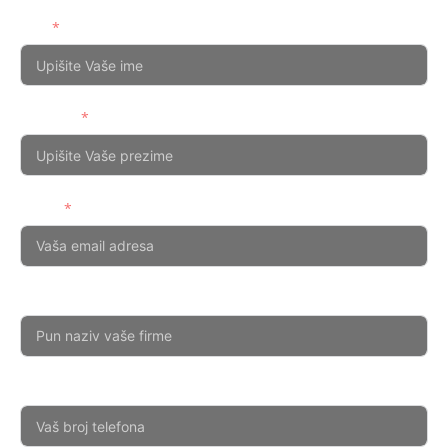
Zatražite ponudu tako što ćete popuniti obrazac u nastavku.
Ime
Prezime
Email
Naziv firme
Telefon / mobilni