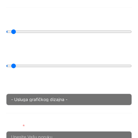
Planirani budžet (u evrima)
0
Koji je rok izrade? (u danima)
0
Dropdown
Poruka