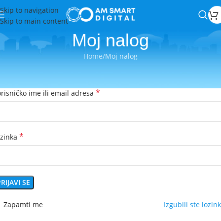
Skip to navigation
Skip to main content
Moj nalog
Home
Moj nalog
rijava
*
risničko ime ili email adresa
*
ozinka
RIJAVI SE
Zapamti me
Izgubili ste lozin