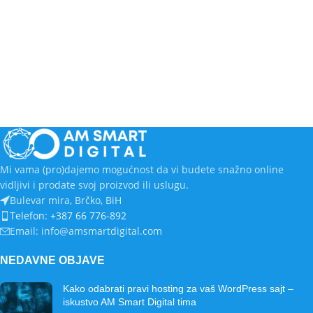
Mi vama (pro)dajemo mogućnost da vi budete snažno online
vidljivi i prodate svoj proizvod ili uslugu.
Bulevar mira, Brčko, BiH
Telefon: +387 66 776-892
Email: info@amsmartdigital.com
NEDAVNE OBJAVE
Kako odabrati pravi hosting za vaš WordPress sajt –
iskustvo AM Smart Digital tima