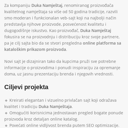
Za kompaniju
Duka Namještaj
, renomiranog proizvođača
kvalitetnog namještaja sa više od 50 godina tradicije, razvili
smo moderan i funkcionalan veb-sajt koji na najbolji način
predstavlja njihove proizvode, posvećenost kvalitetu i
dugogodišnje iskustvo. Kao proizvođač,
Duka Namještaj
fokusira se na proizvodnju i distribuciju kroz svoje partnere,
pa je cilj sajta bio da se stvori pregledna
online platforma sa
kataloškim prikazom proizvoda
.
Novi sajt je dizajniran tako da kupcima pruži sve potrebne
informacije o proizvodima i ponudi inspiraciju za opremanje
doma, uz jasnu prezentaciju brenda i njegovih vrednosti.
Ciljevi projekta
🔹 Kreirati elegantan i vizuelno privlačan sajt koji odražava
kvalitet i tradiciju
Duka Namještaja
.
🔹 Omogućiti korisnicima jednostavan pregled bogate ponude
proizvoda kroz detaljan online katalog.
🔹 Povećati online vidljivost brenda putem SEO optimizacije.