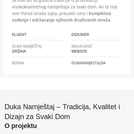
sa više od 50 godina tradicije u proizvodnji
visokokvalitetnog namještaja za svaki dom. Ali to nije
sve! Pored izrade sajta, preuzeli smo i
kompletno
vođenje i održavanje njihovih društvenih mreža
.
KLIJENT
DIZAJNER
DUKA NAMJEŠTAJ
MILAN JOVIĆ
DRŽAVA
WEBSITE
BOSNA
DUKANAMJESTAJ.BA
Duka Namještaj – Tradicija, Kvalitet i
Dizajn za Svaki Dom
O projektu