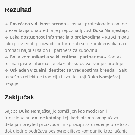
Rezultati
🔸
Povećana vidljivost brenda
– Jasna i profesionalna online
prezentacija unapredila je prepoznatljivost
Duka Namještaja
.
🔸
Laka dostupnost informacija o proizvodima
– Kupci mogu
lako pregledati proizvode, informisati se o karakteristikama i
pronaći najbliži salon ili partnera za kupovinu.
🔸
Bolja komunikacija sa klijentima i partnerima
– Kontakt
forma i jasne informacije olakšale su ostvarivanje saradnje.
🔸
Usklađen vizuelni identitet sa vrednostima brenda
– Sajt
uspešno reflektuje tradiciju i kvalitet koji
Duka Namještaj
neguje.
Zaključak
Sajt za
Duka Namještaj
je osmišljen kao moderan i
funkcionalan
online katalog
koji korisnicima omogućava
detaljan pregled proizvoda i inspiraciju za uređenje prostora,
dok ujedno podržava poslovne ciljeve kompanije kroz jačanje