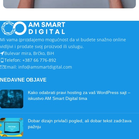
Katalog
Termoelektro – Z Fold flajer
Mi vama (pro)dajemo mogućnost da vi budete snažno online
vidljivi i prodate svoj proizvod ili uslugu.
Bulevar mira, Brčko, BiH
Telefon: +387 66 776-892
Email: info@amsmartdigital.com
NEDAVNE OBJAVE
Kako odabrati pravi hosting za vaš WordPress sajt –
iskustvo AM Smart Digital tima
Dobar dizajn privlači pogled, ali dobar tekst zadržava
pažnju