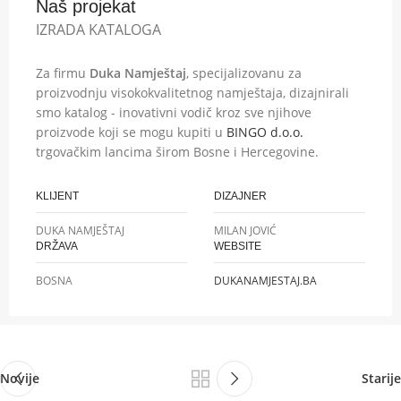
Naš projekat
IZRADA KATALOGA
Za firmu
Duka Namještaj
, specijalizovanu za
proizvodnju visokokvalitetnog namještaja, dizajnirali
smo katalog - inovativni vodič kroz sve njihove
proizvode koji se mogu kupiti u
BINGO d.o.o.
trgovačkim lancima širom Bosne i Hercegovine.
KLIJENT
DIZAJNER
DUKA NAMJEŠTAJ
MILAN JOVIĆ
DRŽAVA
WEBSITE
BOSNA
DUKANAMJESTAJ.BA
Novije
Starije