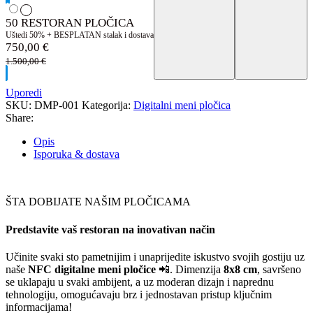
50 RESTORAN PLOČICA
Uštedi 50% + BESPLATAN stalak i dostava
750,00
€
1.500,00
€
Uporedi
SKU:
DMP-001
Kategorija:
Digitalni meni pločica
Share:
Opis
Isporuka & dostava
ŠTA DOBIJATE NAŠIM PLOČICAMA
Predstavite vaš restoran na inovativan način
Učinite svaki sto pametnijim i unaprijedite iskustvo svojih gostiju uz
naše
NFC digitalne meni pločice
📲. Dimenzija
8x8 cm
, savršeno
se uklapaju u svaki ambijent, a uz moderan dizajn i naprednu
tehnologiju, omogućavaju brz i jednostavan pristup ključnim
informacijama!