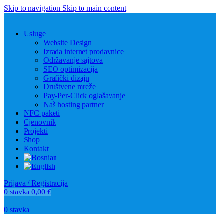
Skip to navigation
Skip to main content
Usluge
Website Design
Izrada internet prodavnice
Održavanje sajtova
SEO optimizacija
Grafički dizajn
Društvene mreže
Pay-Per-Click oglašavanje
Naš hosting partner
NFC paketi
Cjenovnik
Projekti
Shop
Kontakt
Prijava / Registracija
0
stavka
0,00
€
0
stavka