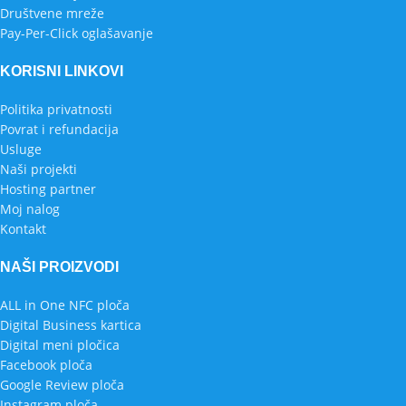
Društvene mreže
Pay-Per-Click oglašavanje
KORISNI LINKOVI
Politika privatnosti
Povrat i refundacija
Usluge
Naši projekti
Hosting partner
Moj nalog
Kontakt
NAŠI PROIZVODI
ALL in One NFC ploča
Digital Business kartica
Digital meni pločica
Facebook ploča
Google Review ploča
Instagram ploča