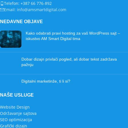
Telefon: +387 66 776-892
Email: info@amsmartdigital.com
NEDAVNE OBJAVE
Kako odabrati pravi hosting za vaš WordPress sajt –
iskustvo AM Smart Digital tima
Dobar dizajn privlači pogled, ali dobar tekst zadržava
pažnju
Digitalni marketinže, ti li si?
NAŠE USLUGE
Website Design
Održavanje sajtova
SEO optimizacija
Grafički dizajn