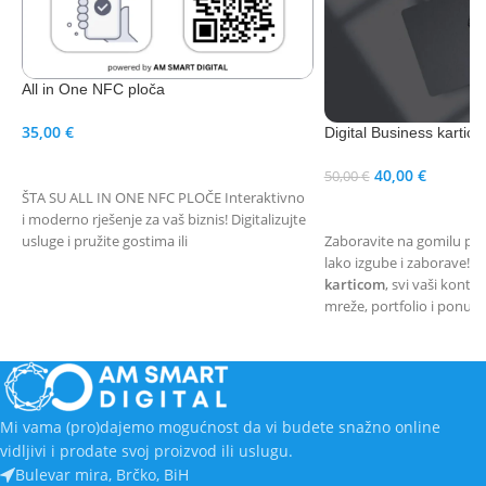
All in One NFC ploča
35,00
€
Digital Business kartica
IZABERI OPCIJE
40,00
€
50,00
€
ŠTA SU ALL IN ONE NFC PLOČE Interaktivno
DODAJ U KORPU
i moderno rješenje za vaš biznis! Digitalizujte
usluge i pružite gostima ili
Zaboravite na gomilu papi
lako izgube i zaborave! S
karticom
, svi vaši konta
mreže, portfolio i ponud
u
samo jednom dodiru!
Mi vama (pro)dajemo mogućnost da vi budete snažno online
vidljivi i prodate svoj proizvod ili uslugu.
Bulevar mira, Brčko, BiH