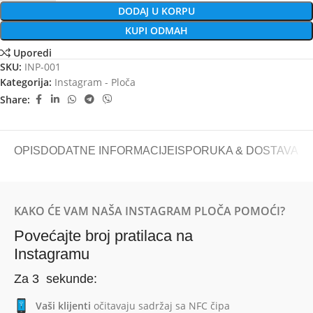
DODAJ U KORPU
KUPI ODMAH
Uporedi
SKU:
INP-001
Kategorija:
Instagram - Ploča
Share:
OPIS
DODATNE INFORMACIJE
ISPORUKA & DOSTAVA
KAKO ĆE VAM NAŠA INSTAGRAM PLOČA POMOĆI?
Povećajte broj pratilaca na
Instagramu
Za 3 sekunde:
Vaši klijenti
očitavaju sadržaj sa NFC čipa