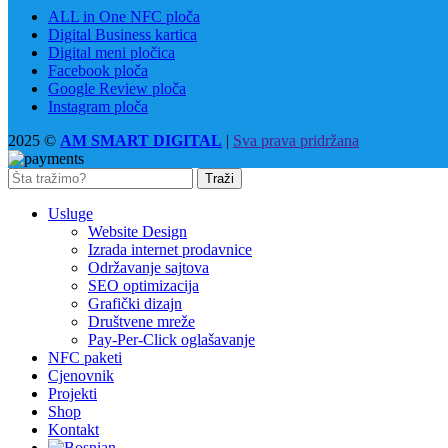
ALL in One NFC ploča
Digital Business kartica
Digital meni pločica
Facebook ploča
Google Review ploča
Instagram ploča
2025 ©
AM SMART DIGITAL
|
Sva prava pridržana
Traži
Usluge
Website Design
Izrada internet prodavnice
Održavanje sajtova
SEO optimizacija
Grafički dizajn
Društvene mreže
Pay-Per-Click oglašavanje
NFC paketi
Cjenovnik
Projekti
Shop
Kontakt