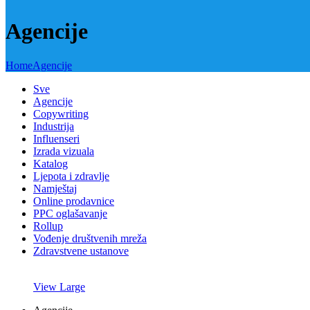
Agencije
Home
Agencije
Sve
Agencije
Copywriting
Industrija
Influenseri
Izrada vizuala
Katalog
Ljepota i zdravlje
Namještaj
Online prodavnice
PPC oglašavanje
Rollup
Vođenje društvenih mreža
Zdravstvene ustanove
View Large