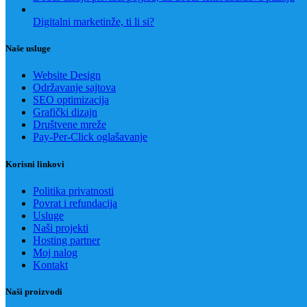
Digitalni marketinže, ti li si?
Naše usluge
Website Design
Održavanje sajtova
SEO optimizacija
Grafički dizajn
Društvene mreže
Pay-Per-Click oglašavanje
Korisni linkovi
Politika privatnosti
Povrat i refundacija
Usluge
Naši projekti
Hosting partner
Moj nalog
Kontakt
Naši proizvodi