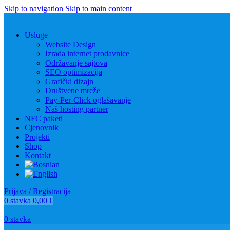
Skip to navigation
Skip to main content
Usluge
Website Design
Izrada internet prodavnice
Održavanje sajtova
SEO optimizacija
Grafički dizajn
Društvene mreže
Pay-Per-Click oglašavanje
Naš hosting partner
NFC paketi
Cjenovnik
Projekti
Shop
Kontakt
Prijava / Registracija
0
stavka
0,00
€
0
stavka