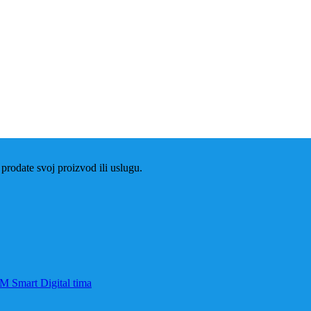
prodate svoj proizvod ili uslugu.
AM Smart Digital tima