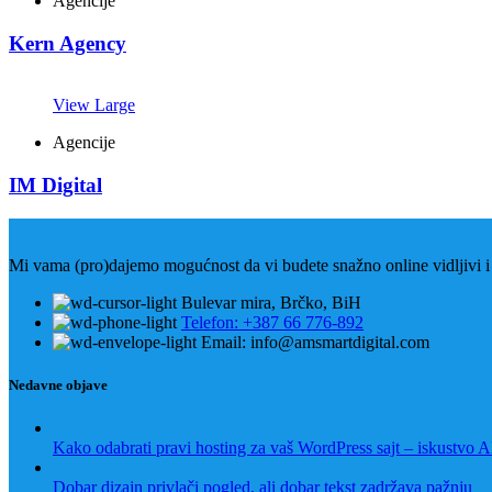
Agencije
Kern Agency
View Large
Agencije
IM Digital
Mi vama (pro)dajemo mogućnost da vi budete snažno online vidljivi i 
Bulevar mira, Brčko, BiH
Telefon: +387 66 776-892
Email: info@amsmartdigital.com
Nedavne objave
Kako odabrati pravi hosting za vaš WordPress sajt – iskustvo 
Dobar dizajn privlači pogled, ali dobar tekst zadržava pažnju