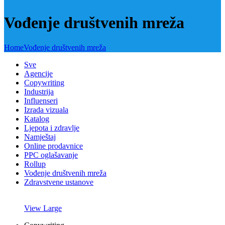
Vođenje društvenih mreža
Home
Vođenje društvenih mreža
Sve
Agencije
Copywriting
Industrija
Influenseri
Izrada vizuala
Katalog
Ljepota i zdravlje
Namještaj
Online prodavnice
PPC oglašavanje
Rollup
Vođenje društvenih mreža
Zdravstvene ustanove
View Large