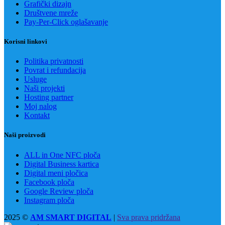
Grafički dizajn
Društvene mreže
Pay-Per-Click oglašavanje
Korisni linkovi
Politika privatnosti
Povrat i refundacija
Usluge
Naši projekti
Hosting partner
Moj nalog
Kontakt
Naši proizvodi
ALL in One NFC ploča
Digital Business kartica
Digital meni pločica
Facebook ploča
Google Review ploča
Instagram ploča
2025 ©
AM SMART DIGITAL
|
Sva prava pridržana