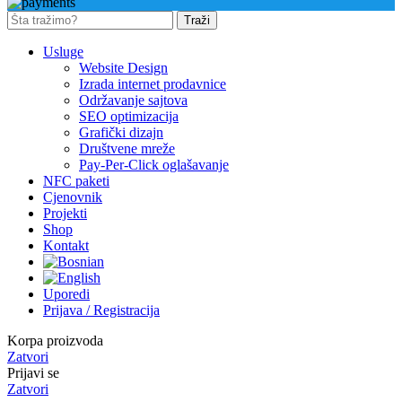
Traži
Usluge
Website Design
Izrada internet prodavnice
Održavanje sajtova
SEO optimizacija
Grafički dizajn
Društvene mreže
Pay-Per-Click oglašavanje
NFC paketi
Cjenovnik
Projekti
Shop
Kontakt
Uporedi
Prijava / Registracija
Korpa proizvoda
Zatvori
Prijavi se
Zatvori