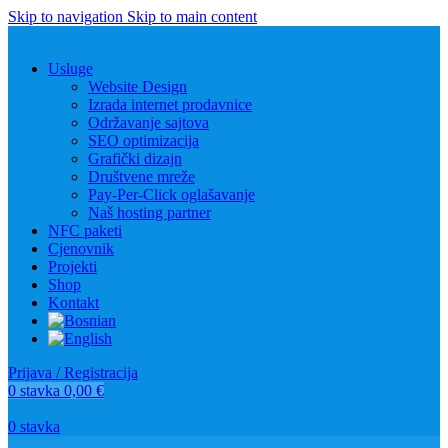
Skip to navigation
Skip to main content
Usluge
Website Design
Izrada internet prodavnice
Održavanje sajtova
SEO optimizacija
Grafički dizajn
Društvene mreže
Pay-Per-Click oglašavanje
Naš hosting partner
NFC paketi
Cjenovnik
Projekti
Shop
Kontakt
Prijava / Registracija
0
stavka
0,00
€
0
stavka