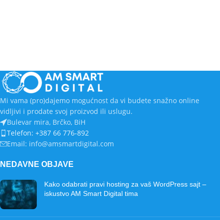
Mi vama (pro)dajemo mogućnost da vi budete snažno online
vidljivi i prodate svoj proizvod ili uslugu.
Bulevar mira, Brčko, BiH
Telefon: +387 66 776-892
Email: info@amsmartdigital.com
NEDAVNE OBJAVE
Kako odabrati pravi hosting za vaš WordPress sajt –
iskustvo AM Smart Digital tima