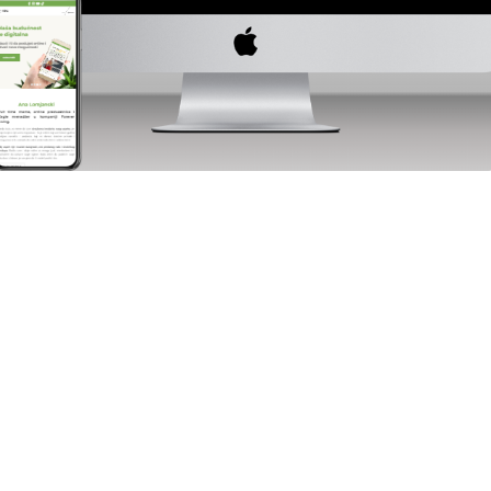
Influenseri
Ljepota i zdravlje
Ana Lomjanski