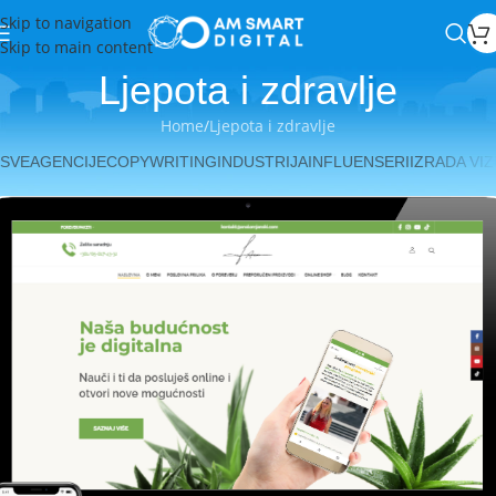
Skip to navigation
Skip to main content
Ljepota i zdravlje
Home
Ljepota i zdravlje
SVE
AGENCIJE
COPYWRITING
INDUSTRIJA
INFLUENSERI
IZRADA VI